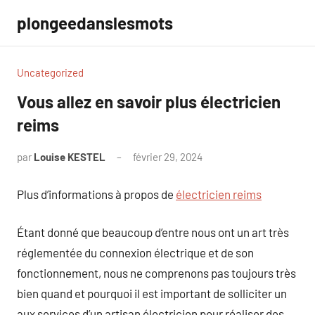
Aller
plongeedanslesmots
au
contenu
Uncategorized
Vous allez en savoir plus électricien
reims
par
Louise KESTEL
février 29, 2024
Aucun
commentaire
Plus d’informations à propos de
électricien reims
Étant donné que beaucoup d’entre nous ont un art très
réglementée du connexion électrique et de son
fonctionnement, nous ne comprenons pas toujours très
bien quand et pourquoi il est important de solliciter un
aux services d’un artisan électricien pour réaliser des