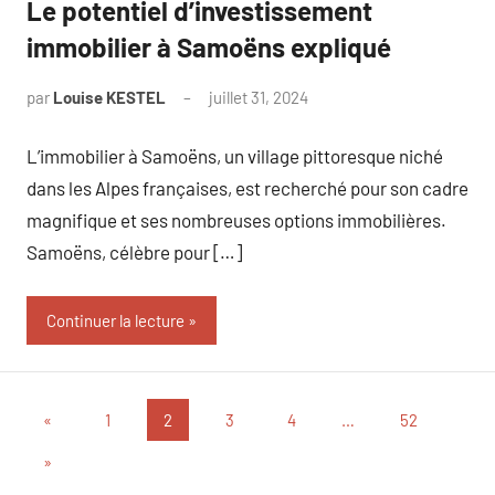
Le potentiel d’investissement
immobilier à Samoëns expliqué
par
Louise KESTEL
juillet 31, 2024
Aucun
commentaire
L’immobilier à Samoëns, un village pittoresque niché
dans les Alpes françaises, est recherché pour son cadre
magnifique et ses nombreuses options immobilières.
Samoëns, célèbre pour […]
Continuer la lecture
Pagination
Publications
«
1
2
3
4
…
52
précédentes
des
Articles
»
suivants