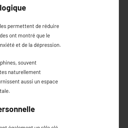
ologique
lles permettent de réduire
tudes ont montré que le
nxiété et de la dépression.
rphines, souvent
tes naturellement
ournissent aussi un espace
tale.
ersonnelle
uent également un rôle clé