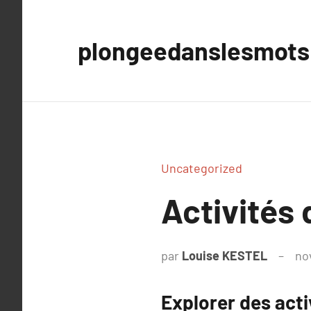
Aller
au
plongeedanslesmots
contenu
Uncategorized
Activités d
par
Louise KESTEL
no
Explorer des acti