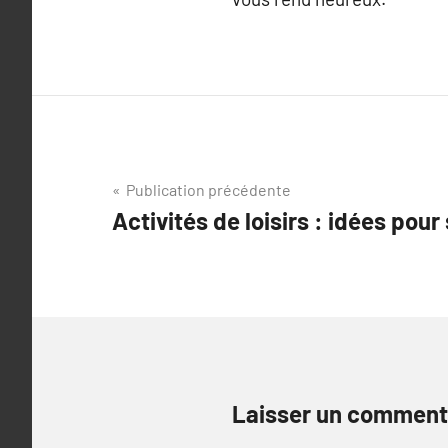
Navigation
Publication précédente
Activités de loisirs : idées pour 
de
l’article
Laisser un comment