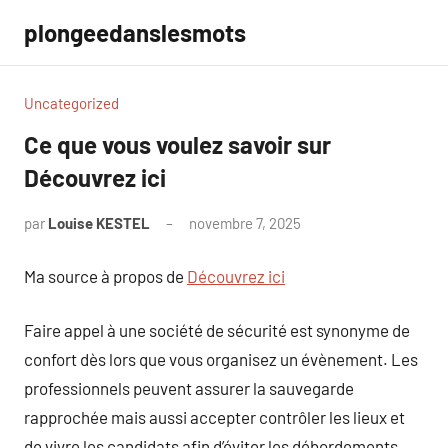
Aller
plongeedanslesmots
au
contenu
Uncategorized
Ce que vous voulez savoir sur
Découvrez ici
par
Louise KESTEL
novembre 7, 2025
Aucun
commentaire
Ma source à propos de
Découvrez ici
Faire appel à une société de sécurité est synonyme de
confort dès lors que vous organisez un évènement. Les
professionnels peuvent assurer la sauvegarde
rapprochée mais aussi accepter contrôler les lieux et
de vivre les candidats afin d’éviter les débordements.