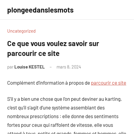
Aller
plongeedanslesmots
au
contenu
Uncategorized
Ce que vous voulez savoir sur
parcourir ce site
par
Louise KESTEL
mars 8, 2024
Aucun
commentaire
Complément d’information à propos de
parcourir ce site
S’il y a bien une chose que l’on peut deviner au karting,
c’est qu’il s’agit d’une système assemblant des
nombreux prescriptions : elle donne des sentiments
fortes pour ceux qui raffolent de vitesse, elle vous
attend à tous, petits et grands, femmes et hommes, elle