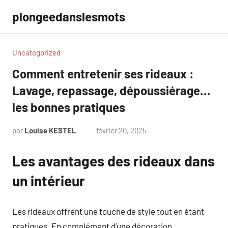
Aller
plongeedanslesmots
au
contenu
Uncategorized
Comment entretenir ses rideaux :
Lavage, repassage, dépoussiérage…
les bonnes pratiques
par
Louise KESTEL
février 20, 2025
Aucun
commentaire
Les avantages des rideaux dans
un intérieur
Les rideaux offrent une touche de style tout en étant
pratiques. En complément d’une décoration