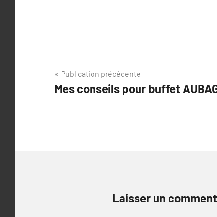
Navigation
Publication précédente
Mes conseils pour buffet AUBA
de
l’article
Laisser un comment