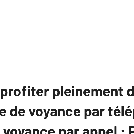
rofiter pleinement d
e de voyance par tél
 voyance par appel : 