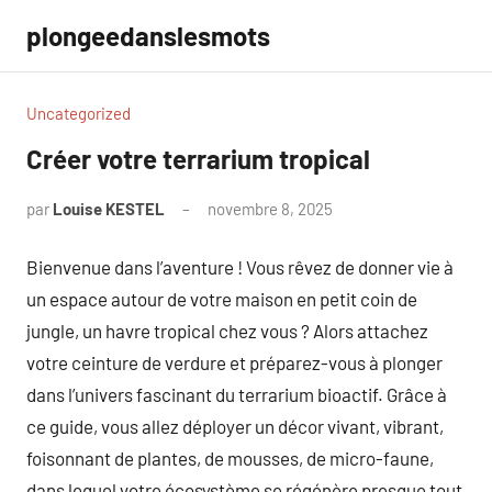
Aller
plongeedanslesmots
au
contenu
Uncategorized
Créer votre terrarium tropical
par
Louise KESTEL
novembre 8, 2025
Aucun
commentaire
Bienvenue dans l’aventure ! Vous rêvez de donner vie à
un espace autour de votre maison en petit coin de
jungle, un havre tropical chez vous ? Alors attachez
votre ceinture de verdure et préparez-vous à plonger
dans l’univers fascinant du terrarium bioactif. Grâce à
ce guide, vous allez déployer un décor vivant, vibrant,
foisonnant de plantes, de mousses, de micro-faune,
dans lequel votre écosystème se régénère presque tout