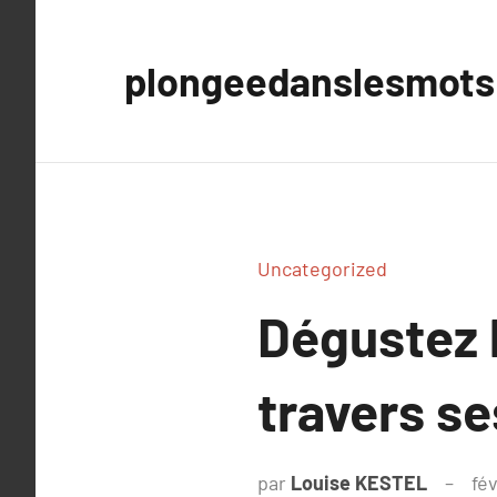
Aller
au
plongeedanslesmots
contenu
Uncategorized
Dégustez 
travers se
par
Louise KESTEL
fé