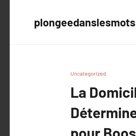
Aller
au
plongeedanslesmots
contenu
Uncategorized
La Domicil
Détermine
pour Boost