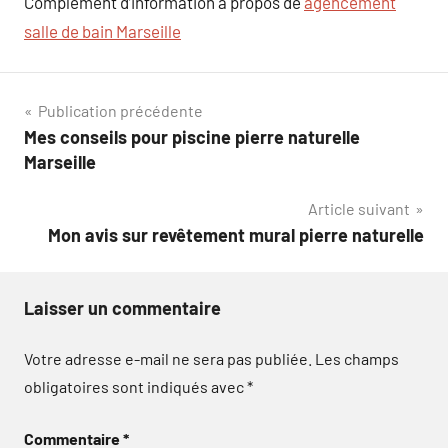
Complément d’information à propos de
agencement
salle de bain Marseille
Navigation
Publication précédente
Mes conseils pour piscine pierre naturelle
de
Marseille
l’article
Article suivant
Mon avis sur revêtement mural pierre naturelle
Laisser un commentaire
Votre adresse e-mail ne sera pas publiée.
Les champs
obligatoires sont indiqués avec
*
Commentaire
*