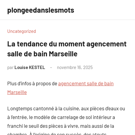
Aller
plongeedanslesmots
au
contenu
Uncategorized
La tendance du moment agencement
salle de bain Marseille
par
Louise KESTEL
novembre 16, 2025
Aucun
commentaire
Plus d’infos à propos de
agencement salle de bain
Marseille
Longtemps cantonné à la cuisine, aux pièces d’eaux ou
à l’entrée, le modèle de carrelage de sol intérieur a
franchi le seuil des pièces à vivre, mais aussi de la
chambre. À l’origine de son succès, des atouts