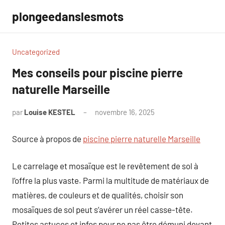
Aller
plongeedanslesmots
au
contenu
Uncategorized
Mes conseils pour piscine pierre
naturelle Marseille
par
Louise KESTEL
novembre 16, 2025
Aucun
commentaire
Source à propos de
piscine pierre naturelle Marseille
Le carrelage et mosaïque est le revêtement de sol à
l’offre la plus vaste. Parmi la multitude de matériaux de
matières, de couleurs et de qualités, choisir son
mosaïques de sol peut s’avérer un réel casse-tête.
Petites astuces et infos pour ne pas être démuni devant