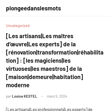
Aller
plongeedanslesmots
au
contenu
Uncategorized
[Les artisans|Les maîtres
d’œuvre|Les experts] de la
[rénovation|transformation|réhabilita
tion] : [les magiciens|les
virtuoses|les maestros] de la
[maison|demeure|habitation]
moderne
par
Louise KESTEL
mars 5, 2024
Aucun
commentaire
[Les artisans|Les professionnels|Les experts] de