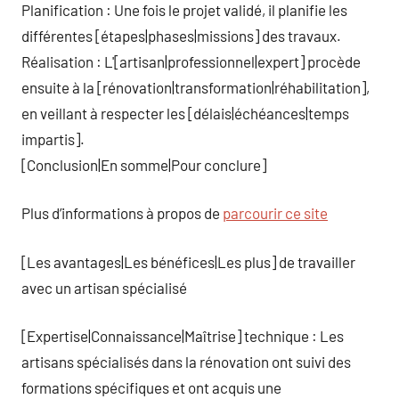
Planification : Une fois le projet validé, il planifie les
différentes [étapes|phases|missions] des travaux.
Réalisation : L'[artisan|professionnel|expert] procède
ensuite à la [rénovation|transformation|réhabilitation],
en veillant à respecter les [délais|échéances|temps
impartis].
[Conclusion|En somme|Pour conclure]
Plus d’informations à propos de
parcourir ce site
[Les avantages|Les bénéfices|Les plus] de travailler
avec un artisan spécialisé
[Expertise|Connaissance|Maîtrise] technique : Les
artisans spécialisés dans la rénovation ont suivi des
formations spécifiques et ont acquis une