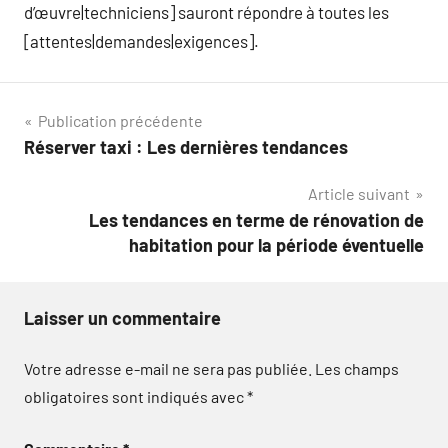
d’œuvre|techniciens] sauront répondre à toutes les
[attentes|demandes|exigences].
Navigation
Publication précédente
Réserver taxi : Les dernières tendances
de
Article suivant
l’article
Les tendances en terme de rénovation de
habitation pour la période éventuelle
Laisser un commentaire
Votre adresse e-mail ne sera pas publiée.
Les champs
obligatoires sont indiqués avec
*