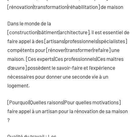
[rénovation|transformation|réhabilitation] de maison
Dans le monde de la
[construction|bâtiment|architecture], il est essentiel de
faire appel à des [artisans|professionnels|spécialistes]
compétents pour [rénover|transformer|refaire] une
maison. [Ces experts|Ces professionnels|Ces maîtres
d’œuvre] possèdent le savoir-faire et l’expérience
nécessaires pour donner une seconde vie à un
logement.
[Pourquoi|Quelles raisons|Pour quelles motivations]
faire appel à un artisan pour la rénovation de sa maison
?
Qualité du travail : Les