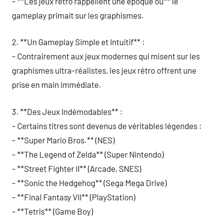
– **Les jeux rétro rappellent une époque où** le
gameplay primait sur les graphismes.
2. **Un Gameplay Simple et Intuitif** :
– Contrairement aux jeux modernes qui misent sur les
graphismes ultra-réalistes, les jeux rétro offrent une
prise en main immédiate.
3. **Des Jeux Indémodables** :
– Certains titres sont devenus de véritables légendes :
– **Super Mario Bros.** (NES)
– **The Legend of Zelda** (Super Nintendo)
– **Street Fighter II** (Arcade, SNES)
– **Sonic the Hedgehog** (Sega Mega Drive)
– **Final Fantasy VII** (PlayStation)
– **Tetris** (Game Boy)