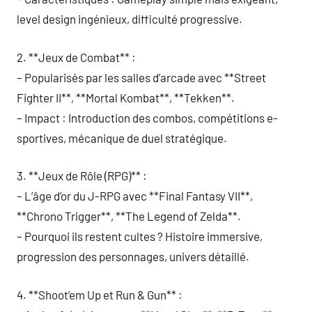
level design ingénieux, difficulté progressive.
2. **Jeux de Combat** :
– Popularisés par les salles d’arcade avec **Street
Fighter II**, **Mortal Kombat**, **Tekken**.
– Impact : Introduction des combos, compétitions e-
sportives, mécanique de duel stratégique.
3. **Jeux de Rôle (RPG)** :
– L’âge d’or du J-RPG avec **Final Fantasy VII**,
**Chrono Trigger**, **The Legend of Zelda**.
– Pourquoi ils restent cultes ? Histoire immersive,
progression des personnages, univers détaillé.
4. **Shoot’em Up et Run & Gun** :