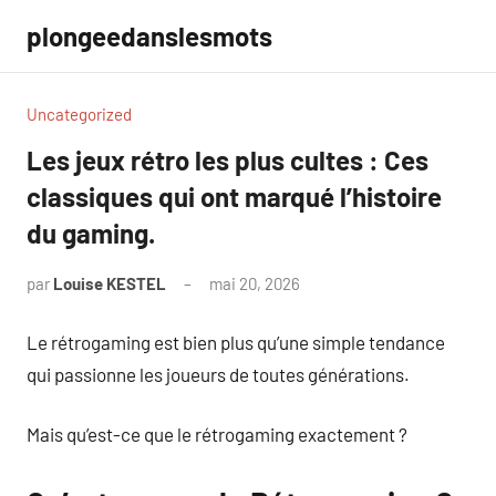
Aller
plongeedanslesmots
au
contenu
Uncategorized
Les jeux rétro les plus cultes : Ces
classiques qui ont marqué l’histoire
du gaming.
par
Louise KESTEL
mai 20, 2026
Aucun
commentaire
Le rétrogaming est bien plus qu’une simple tendance
qui passionne les joueurs de toutes générations.
Mais qu’est-ce que le rétrogaming exactement ?