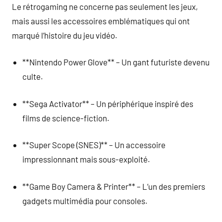
Le rétrogaming ne concerne pas seulement les jeux,
mais aussi les accessoires emblématiques qui ont
marqué l’histoire du jeu vidéo.
**Nintendo Power Glove** – Un gant futuriste devenu
culte.
**Sega Activator** – Un périphérique inspiré des
films de science-fiction.
**Super Scope (SNES)** – Un accessoire
impressionnant mais sous-exploité.
**Game Boy Camera & Printer** – L’un des premiers
gadgets multimédia pour consoles.