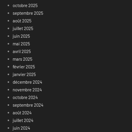
octobre 2025
septembre 2025
août 2025
juillet 2025
juin 2025
mai 2025
avril 2025
mars 2025
février 2025
janvier 2025
décembre 2024
novembre 2024
octobre 2024
septembre 2024
août 2024
juillet 2024
juin 2024