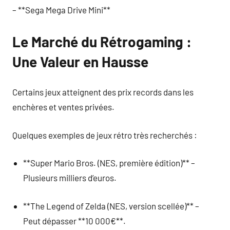
– **Sega Mega Drive Mini**
Le Marché du Rétrogaming :
Une Valeur en Hausse
Certains jeux atteignent des prix records dans les
enchères et ventes privées.
Quelques exemples de jeux rétro très recherchés :
**Super Mario Bros. (NES, première édition)** –
Plusieurs milliers d’euros.
**The Legend of Zelda (NES, version scellée)** –
Peut dépasser **10 000€**.