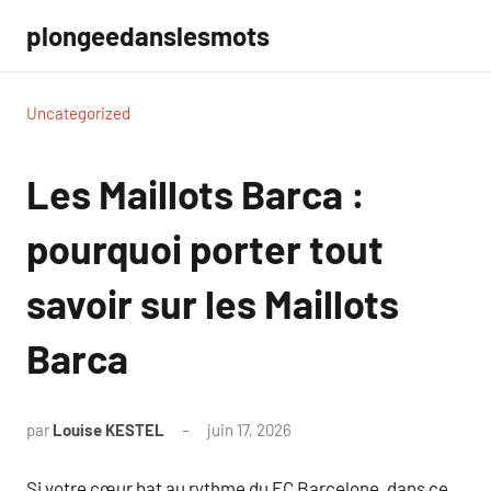
Aller
plongeedanslesmots
au
contenu
Uncategorized
Les Maillots Barca :
pourquoi porter tout
savoir sur les Maillots
Barca
par
Louise KESTEL
juin 17, 2026
Aucun
commentaire
Si votre cœur bat au rythme du FC Barcelone, dans ce