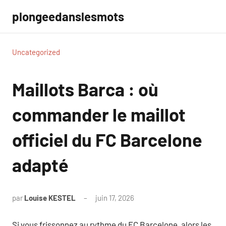
Aller
plongeedanslesmots
au
contenu
Uncategorized
Maillots Barca : où
commander le maillot
officiel du FC Barcelone
adapté
par
Louise KESTEL
juin 17, 2026
Aucun
commentaire
Si vous frissonnez au rythme du FC Barcelone, alors les