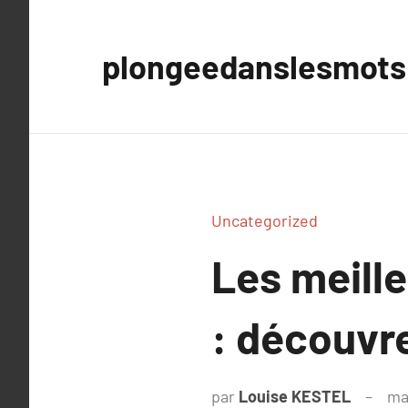
Aller
au
plongeedanslesmots
contenu
Uncategorized
Les meille
: découvre
par
Louise KESTEL
ma