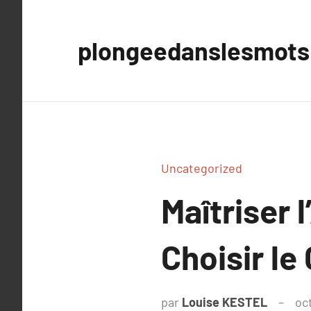
Aller
au
plongeedanslesmots
contenu
Uncategorized
Maîtriser 
Choisir le
par
Louise KESTEL
oc