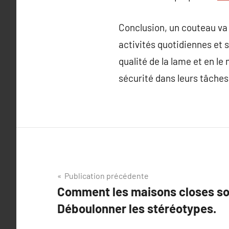
Conclusion, un couteau va b
activités quotidiennes et 
qualité de la lame et en le
sécurité dans leurs tâches
Navigation
Publication précédente
Comment les maisons closes son
de
Déboulonner les stéréotypes.
l’article