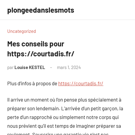
Aller
plongeedanslesmots
au
contenu
Uncategorized
Mes conseils pour
https://courtadis.fr/
par
Louise KESTEL
mars 1, 2024
Aucun
commentaire
Plus d’infos à propos de
https://courtadis.fr/
Il arrive un moment où l’on pense plus spécialement à
préparer son lendemain. L’arrivée d’un petit garçon, la
perte d’un rapproché ou simplement notre corps qui
nous prévient qu’il est temps de imaginer préparer sa
roulement. Souscrire une garantie vie n’est pas