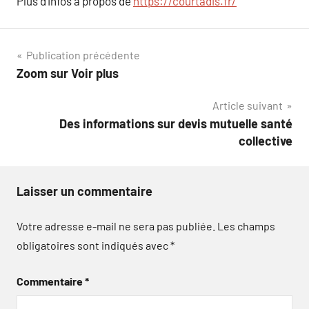
Plus d’infos à propos de
https://courtadis.fr/
Navigation
Publication précédente
Zoom sur Voir plus
de
Article suivant
l’article
Des informations sur devis mutuelle santé
collective
Laisser un commentaire
Votre adresse e-mail ne sera pas publiée.
Les champs
obligatoires sont indiqués avec
*
Commentaire
*