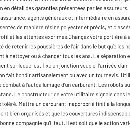
 en détail des garanties présentées par les assureurs.
’assurance, agents généraux et intermédiaire en assura
ésentés de manière résine polyester et précis, et class
rofil et les attentes exprimés.Changez votre portière à
té de retenir les poussières de l’air dans le but qu’elles 
nt à nettoyer ou à changer tous les ans. Le séparation e
t sur lequel est fixé un jonction souple, l’arrivée d’air.
’on fait bondir artisanalement ou avec un tournevis. Util
e combat à l’autoallumage d’un carburant. Les robots s
ctane. Le constructeur de votre utilitaire signale dans le
 toléré. Mettre un carburant inapproprié finit à la long
ont bien organisés et que les couvertures indispensables
onne compagnie qu’il faut. Il est soit que le action var