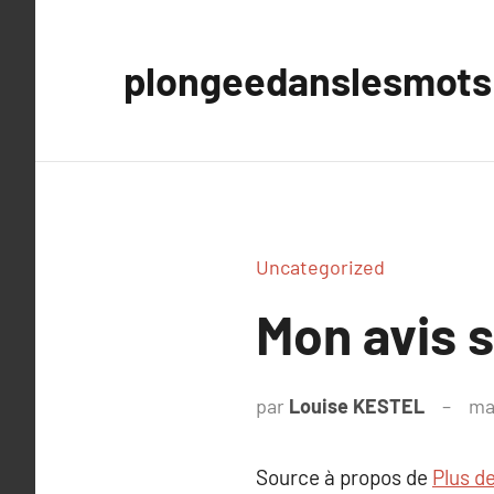
Aller
au
plongeedanslesmots
contenu
Uncategorized
Mon avis s
par
Louise KESTEL
ma
Source à propos de
Plus de