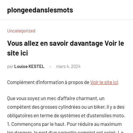
Aller
plongeedanslesmots
au
contenu
Uncategorized
Vous allez en savoir davantage Voir le
site ici
par
Louise KESTEL
mars 4, 2024
Aucun
commentaire
Complément d’information à propos de
Voir le site ici
Que vous soyez un mec d’affaire charmant, un
compétent des grosses cylindrées ou un biker, il y a des
obligatoires en terme de systèmes et d’ustensiles moto.
1. Commençons par le haut. Pour réduire au maximum
les dangers, le port d’un cornette complet est exigé. Le