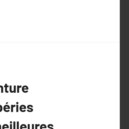
nture
péries
meilleures