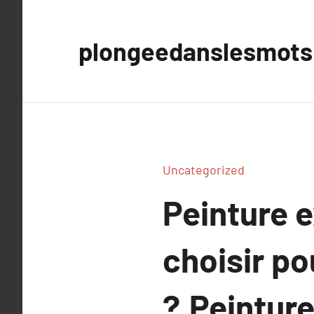
Aller
au
plongeedanslesmots
contenu
Uncategorized
Peinture e
choisir po
?.Peinture