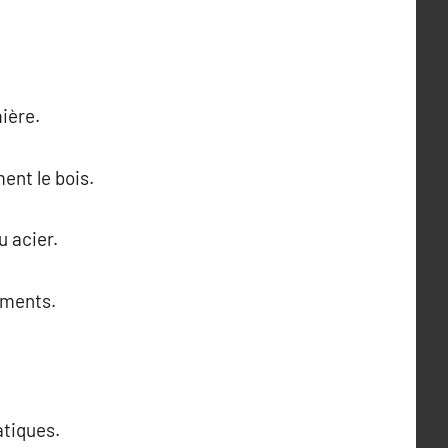
mière.
ent le bois.
u acier.
ements.
atiques.