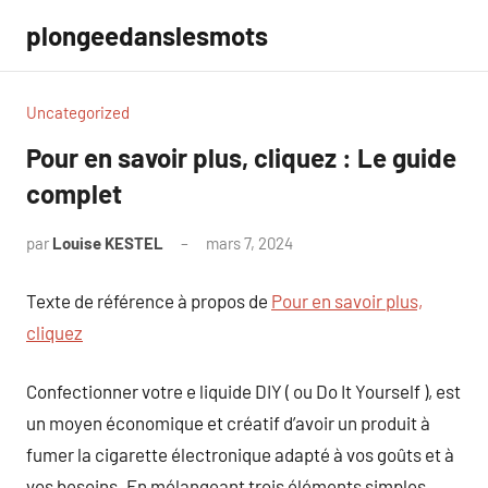
Aller
plongeedanslesmots
au
contenu
Uncategorized
Pour en savoir plus, cliquez : Le guide
complet
par
Louise KESTEL
mars 7, 2024
Aucun
commentaire
Texte de référence à propos de
Pour en savoir plus,
cliquez
Confectionner votre e liquide DIY ( ou Do It Yourself ), est
un moyen économique et créatif d’avoir un produit à
fumer la cigarette électronique adapté à vos goûts et à
vos besoins. En mélangeant trois éléments simples,