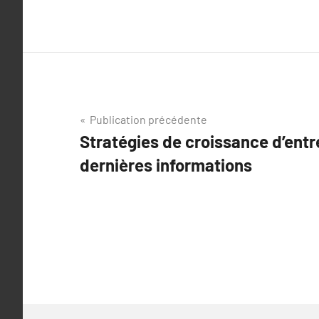
Navigation
Publication précédente
Stratégies de croissance d’entr
de
dernières informations
l’article