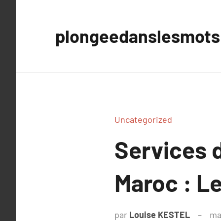
Aller
au
plongeedanslesmots
contenu
Uncategorized
Services 
Maroc : L
par
Louise KESTEL
ma