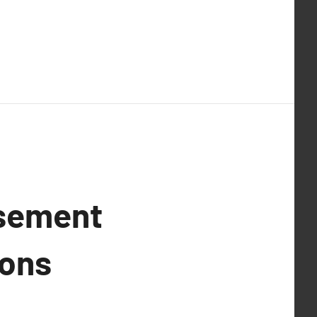
ssement
ions