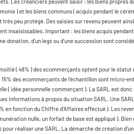
ts. Les créanciers peuvent saisir : les biens propres du
émonie ) et les biens communs ( acquis pendant le cérémo
st très peu protégé. Des saisies sur revenu peuvent ains
ent insaisissables. Important : les biens acquis pendant
une donation, d’un legs ou d’une succession sont consi
moitié ( 48% ) des ecommerçants optent pour le statut d
15% des ecommerçants de l’échantillon sont micro-en
elle ( idée personnelle commerçant ). La SARL est donc d
elques informations à propos du situation SARL. Une SARL
0% en fonction du Chiffre d’Affaires effectué ). Les reve
unération nulle, un forfait de base est appliqué ). Bien
pour réaliser une SARL. La démarche de création d’une