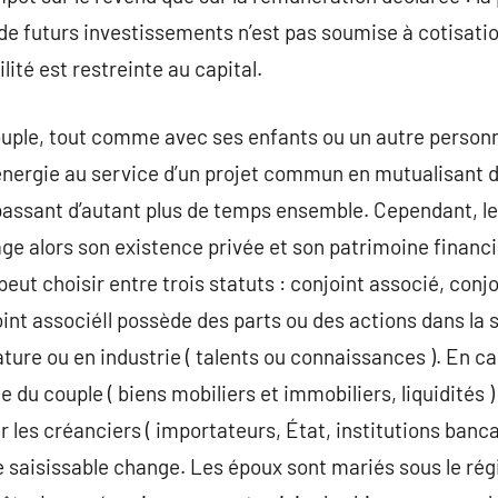
de futurs investissements n’est pas soumise à cotisation
lité est restreinte au capital.
uple, tout comme avec ses enfants ou un autre personna
n énergie au service d’un projet commun en mutualisan
passant d’autant plus de temps ensemble. Cependant, le
age alors son existence privée et son patrimoine financi
eut choisir entre trois statuts : conjoint associé, conj
nt associéIl possède des parts ou des actions dans la so
ure ou en industrie ( talents ou connaissances ). En cas
du couple ( biens mobiliers et immobiliers, liquidités )
 les créanciers ( importateurs, État, institutions bancai
ine saisissable change. Les époux sont mariés sous le 