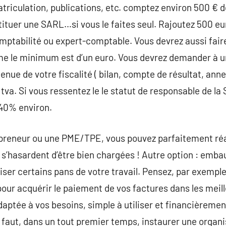
triculation, publications, etc. comptez environ 500 € 
ituer une SARL…si vous le faites seul. Rajoutez 500 eur
mptabilité ou expert-comptable. Vous devrez aussi fair
me le minimum est d’un euro. Vous devrez demander à 
nue de votre fiscalité ( bilan, compte de résultat, annex
 tva. Si vous ressentez le le statut de responsable de la
 40% environ.
epreneur ou une PME/TPE, vous pouvez parfaitement réal
hasardent d’être bien chargées ! Autre option : emba
liser certains pans de votre travail. Pensez, par exemp
our acquérir le paiement de vos factures dans les meil
aptée à vos besoins, simple à utiliser et financièreme
il faut, dans un tout premier temps, instaurer une organ