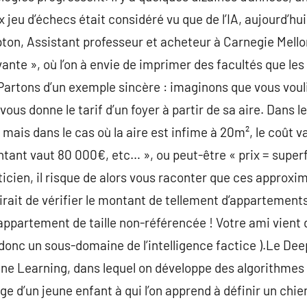
x jeu d’échecs était considéré vu que de l’IA, aujourd’hu
ton, Assistant professeur et acheteur à Carnegie Mellon 
ante », où l’on à envie de imprimer des facultés que les
Partons d’un exemple sincère : imaginons que vous voul
i vous donne le tarif d’un foyer à partir de sa aire. Dans
 mais dans le cas où la aire est infime à 20m², le coût va
tant vaut 80 000€, etc… », ou peut-être « prix = superf
ticien, il risque de alors vous raconter que ces approxi
ffirait de vérifier le montant de tellement d’appartement
l appartement de taille non-référencée ! Votre ami vien
 donc un sous-domaine de l’intelligence factice ).Le De
e Learning, dans lequel on développe des algorithmes 
age d’un jeune enfant à qui l’on apprend à définir un chie