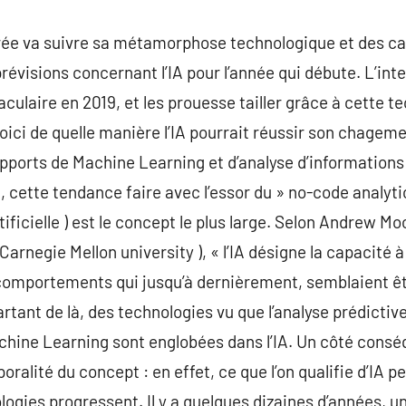
trée va suivre sa métamorphose technologique et des cas
évisions concernant l’IA pour l’année qui débute. L’intel
culaire en 2019, et les prouesse tailler grâce à cette t
 Voici de quelle manière l’IA pourrait réussir son chage
supports de Machine Learning et d’analyse d’informations 
 cette tendance faire avec l’essor du » no-code analytic
rtificielle ) est le concept le plus large. Selon Andrew Mo
Carnegie Mellon university ), « l’IA désigne la capacité à
comportements qui jusqu’à dernièrement, semblaient êt
artant de là, des technologies vu que l’analyse prédictive
achine Learning sont englobées dans l’IA. Un côté consé
oralité du concept : en effet, ce que l’on qualifie d’IA p
ologies progressent. Il y a quelques dizaines d’années, 