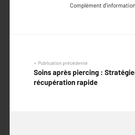
Complément d’information
Navigation
Publication précédente
Soins après piercing : Stratégi
de
récupération rapide
l’article