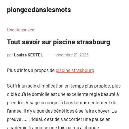
Aller
plongeedanslesmots
au
contenu
Uncategorized
Tout savoir sur piscine strasbourg
par
Louise KESTEL
novembre 21, 2025
Aucun
commentaire
Plus d’infos à propos de
piscine strasbourg
S’offrir un soin d’implication en temps plus propice, plus
ciblé qu’à le domicile est une excellente règle beauté à
prendre. Visage ou corps, à tous temps seulement de
l’année, il n’y a que des bénéfices à se faire choyer. La
preuve …. L’idéal, c’est de s’accorder une pause en
académie française une fois par ou à chaque