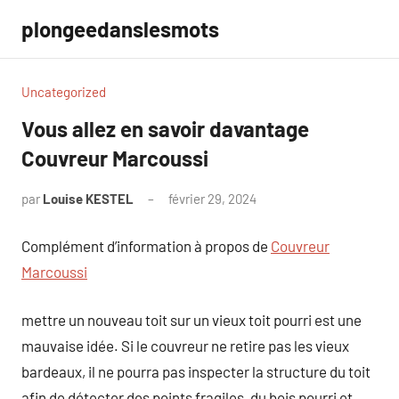
Aller
plongeedanslesmots
au
contenu
Uncategorized
Vous allez en savoir davantage
Couvreur Marcoussi
par
Louise KESTEL
février 29, 2024
Aucun
commentaire
Complément d’information à propos de
Couvreur
Marcoussi
mettre un nouveau toit sur un vieux toit pourri est une
mauvaise idée. Si le couvreur ne retire pas les vieux
bardeaux, il ne pourra pas inspecter la structure du toit
afin de détecter des points fragiles, du bois pourri et