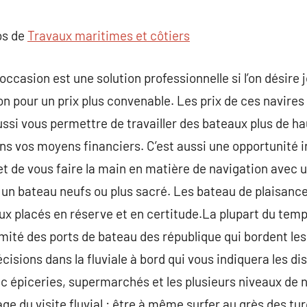
commentaire
os de
Travaux maritimes et côtiers
casion est une solution professionnelle si l’on désire jo
on pour un prix plus convenable. Les prix de ces navires
ussi vous permettre de travailler des bateaux plus de ha
ans vos moyens financiers. C’est aussi une opportunité 
t de vous faire la main en matière de navigation avec u
 un bateau neufs ou plus sacré. Les bateau de plaisance
eux placés en réserve et en certitude.La plupart du temp
mité des ports de bateau des république qui bordent le
sions dans la fluviale à bord qui vous indiquera les dis
vec épiceries, supermarchés et les plusieurs niveaux de 
ge du visite fluvial : être à même surfer au grès des tu