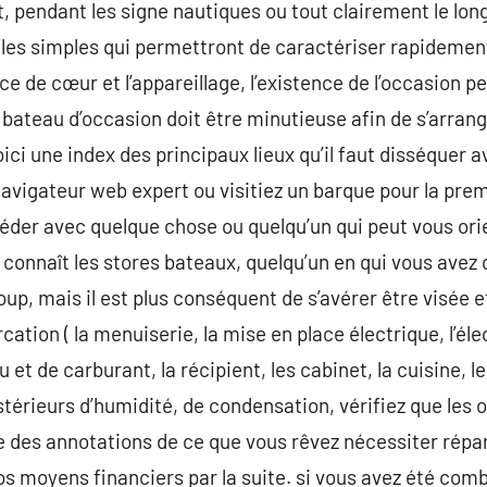
et, pendant les signe nautiques ou tout clairement le lo
les simples qui permettront de caractériser rapidement
e de cœur et l’appareillage, l’existence de l’occasion pe
n bateau d’occasion doit être minutieuse afin de s’arran
ici une index des principaux lieux qu’il faut disséquer 
vigateur web expert ou visitiez un barque pour la premiè
der avec quelque chose ou quelqu’un qui peut vous orie
i connaît les stores bateaux, quelqu’un en qui vous avez
, mais il est plus conséquent de s’avérer être visée et
rcation ( la menuiserie, la mise en place électrique, l’éle
 et de carburant, la récipient, les cabinet, la cuisine, le
érieurs d’humidité, de condensation, vérifiez que les o
re des annotations de ce que vous rêvez nécessiter rép
vos moyens financiers par la suite. si vous avez été com