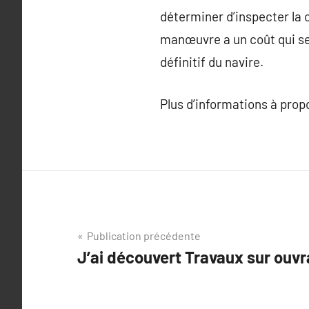
déterminer d’inspecter la 
manœuvre a un coût qui ser
définitif du navire.
Plus d’informations à pro
Navigation
Publication précédente
J’ai découvert Travaux sur ouv
de
l’article