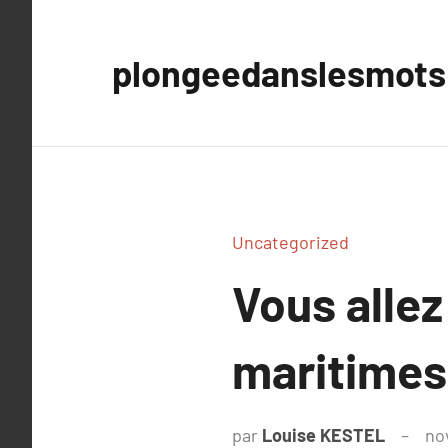
Aller
au
plongeedanslesmots
contenu
Uncategorized
Vous alle
maritimes 
par
Louise KESTEL
no