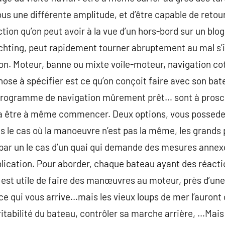
sous une différente amplitude, et d’être capable de reto
tion qu’on peut avoir à la vue d’un hors-bord sur un blog
chting, peut rapidement tourner abruptement au mal s’i
n. Moteur, banne ou mixte voile-moteur, navigation cot
chose à spécifier est ce qu’on conçoit faire avec son bat
programme de navigation mûrement prêt… sont à proscri
rt va être à même commencer. Deux options, vous possed
ans le cas où la manoeuvre n’est pas la même, les grands
ar un le cas d’un quai qui demande des mesures annex
publication. Pour aborder, chaque bateau ayant des réact
 est utile de faire des manœuvres au moteur, près d’un
e qui vous arrive…mais les vieux loups de mer l’auront
rritabilité du bateau, contrôler sa marche arrière, …Mais