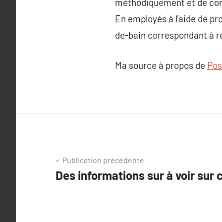
méthodiquement et de cons
En employés à l’aide de pro
de-bain correspondant à ré
Ma source à propos de
Pos
Navigation
Publication précédente
Des informations sur à voir sur c
de
l’article