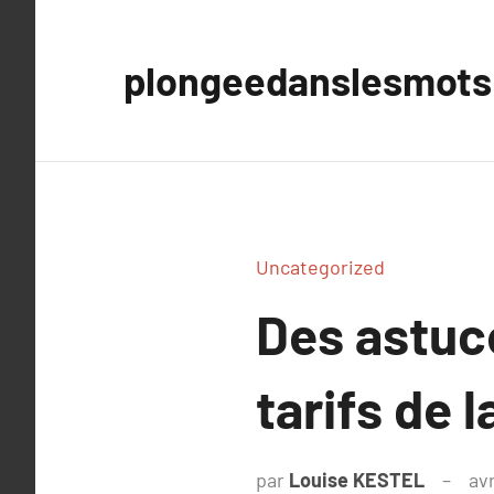
Aller
au
plongeedanslesmots
contenu
Uncategorized
Des astuc
tarifs de 
par
Louise KESTEL
avr