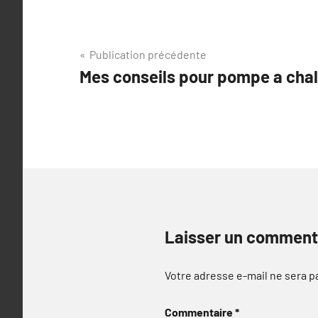
Navigation
Publication précédente
Mes conseils pour pompe a cha
de
l’article
Laisser un comment
Votre adresse e-mail ne sera p
Commentaire
*