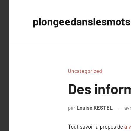
Aller
au
plongeedanslesmots
contenu
Uncategorized
Des inform
par
Louise KESTEL
avr
Tout savoir à propos de
à v