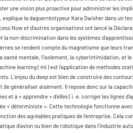
pter une vision plus proactive pour administrer les impl
ts, explique la daguerréotypeur Kara Swisher dans un te
ess Now et d’autres organisations ont lancé la Déclara
té et la non-discrimination dans les systèmes d’apprenti
dernes se rendent compte du magnétisme que leurs tran
 santé mentale, l’isolement, la cyberintimidation, et le
achine learning ( ml ) est l’application de méthodes sta
igents. L’enjeu du deep est bien de construire des contou
 de généraliser aisément. Il repose donc sur la capaci
 et à « apprendre » d’elles ( i. e. corriger les lignes d’
ée « déterministe ». Cette technologie fonctionne ave
ction des agréables pratiques de l’entreprise. Cela cor
ique d’avion ou bien de robotique dans l’industrie aut