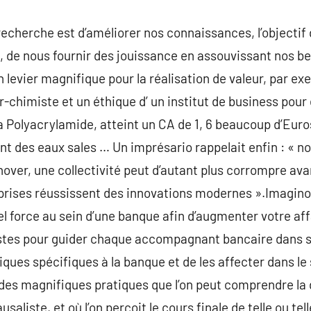
la recherche est d’améliorer nos connaissances, l’objectif
s, de nous fournir des jouissance en assouvissant nos be
 levier magnifique pour la réalisation de valeur, par e
-chimiste et un éthique d’ un institut de business pour 
 la Polyacrylamide, atteint un CA de 1, 6 beaucoup d’Eur
ent des eaux sales … Un imprésario rappelait enfin : « n
nover, une collectivité peut d’autant plus corrompre ava
eprises réussissent des innovations modernes ».Imagin
el force au sein d’une banque afin d’augmenter votre af
listes pour guider chaque accompagnant bancaire dans sa 
iques spécifiques à la banque et de les affecter dans le
des magnifiques pratiques que l’on peut comprendre la 
ausaliste, et où l’on perçoit le cours finale de telle ou t