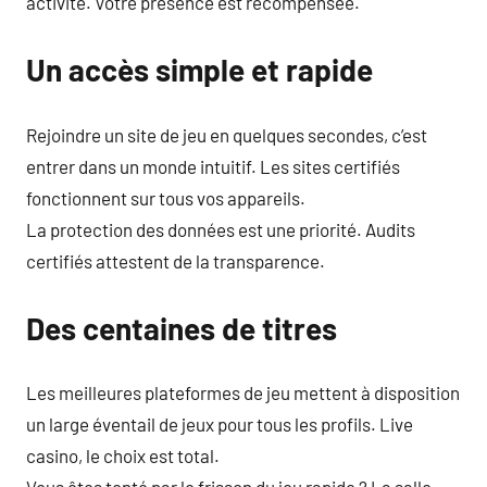
activité. Votre présence est récompensée.
Un accès simple et rapide
Rejoindre un site de jeu en quelques secondes, c’est
entrer dans un monde intuitif. Les sites certifiés
fonctionnent sur tous vos appareils.
La protection des données est une priorité. Audits
certifiés attestent de la transparence.
Des centaines de titres
Les meilleures plateformes de jeu mettent à disposition
un large éventail de jeux pour tous les profils. Live
casino, le choix est total.