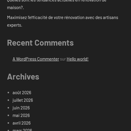
maison?.
Maximisez l’efficacité de votre rénovation avec des artisans
experts.
Recent Comments
A WordPress Commenter
sur
Hello world!
Archives
août 2026
juillet 2026
juin 2026
mai 2026
avril 2026
mars 2026