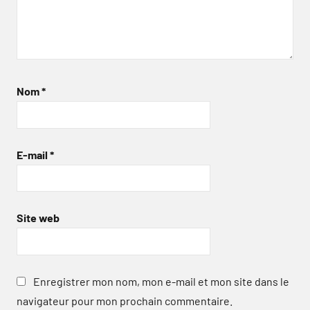
Nom
*
E-mail
*
Site web
Enregistrer mon nom, mon e-mail et mon site dans le
navigateur pour mon prochain commentaire.