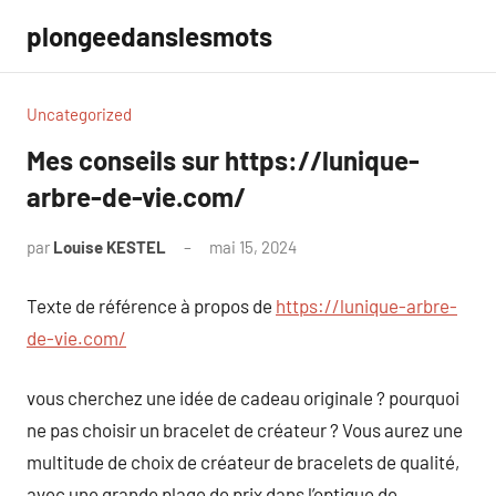
Aller
plongeedanslesmots
au
contenu
Uncategorized
Mes conseils sur https://lunique-
arbre-de-vie.com/
par
Louise KESTEL
mai 15, 2024
Aucun
commentaire
Texte de référence à propos de
https://lunique-arbre-
de-vie.com/
vous cherchez une idée de cadeau originale ? pourquoi
ne pas choisir un bracelet de créateur ? Vous aurez une
multitude de choix de créateur de bracelets de qualité,
avec une grande plage de prix dans l’optique de